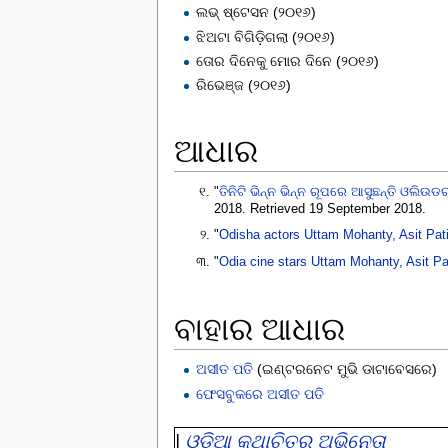
ଲଭ୍ ଷ୍ଟେସନ (୨୦୧୬)
ଝିଅଟା ବିଗିଡ଼ିଗଲା (୨୦୧୬)
ତୋର ଦିନେକୁ ମୋର ଦିନେ (୨୦୧୬)
ରିଭେଞ୍ଜ (୨୦୧୬)
ଆଧାର
"
ତିନିଟି ଭିନ୍ନ ଭିନ୍ନ ରୂପରେ ଆସୁଛନ୍ତି ଓଲିଉଡର
2018
. Retrieved 19 September 2018
.
"
Odisha actors Uttam Mohanty, Asit Pat
"
Odia cine stars Uttam Mohanty, Asit Pa
ବାହାର ଆଧାର
ଅସୀତ ପତି
(ଇଣ୍ଟରନେଟ ମୁଭି ଡାଟାବେସରେ)
ଫେସବୁକରେ
ଅସୀତ ପତି
|
ଓଡ଼ିଆ କଥାଚିତ୍ର ଅଭିନେତା