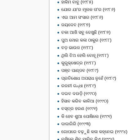
ହାକିମ ବାବୁ (୧୯୮୫)
ଯୋର ଯା'ର ମୂଲକ ତା'ର (୧୯୮୬)
ଏଇ ଆମ ସଂସାର (୧୯୮୬)
ଜୟଦେବ (୧୯୮୭)
ଚକା ଆଖି ସବୁ ଦେଖୁଛି (୧୯୮୭)
ପୁଅ ମୋର କଳା ଠାକୁର (୧୯୮୮)
ବଡ଼ ଭାଉଜ (୧୯୮୮)
ଥିଲି ଝିଅ ହେଲି ବୋହୂ (୧୯୮୮)
କୁରୁକ୍ଷେତ୍ର (୧୯୮୮)
ପଞ୍ଚ ପାଣ୍ଡବ (୧୯୮୯)
ପ୍ରତିଶୋଧ ଅପରାଧ ନୁହେଁ (୧୯୮୯)
ରଜନୀ ଗନ୍ଧା (୧୯୮୯)
ଦଇବ ଦଉଡ଼ି (୧୯୯୦)
ହିସାବ କରିବ କାଳିଆ (୧୯୯୦)
ବସ୍ତ୍ର ହରଣ (୧୯୯୧)
କି ହେବ ଶୁଆ ପୋଷିଲେ (୧୯୯୧)
ଦାଦାଗିରି (୧୯୯୩)
ଗୋପରେ ବଢ଼ୁଛି କଳା କହ୍ନେଇ (୧୯୯୪)
ରଖିଲେ ଶିବ ମାରିବ କିଏ (୧୯୯୪)