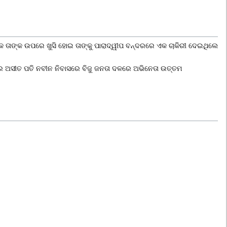
ୟକ ତାଙ୍କ ଉପରେ ଖୁସି ହୋଇ ତାଙ୍କୁ
ପାରାଦ୍ୱୀପ ବନ୍ଦର
ରେ ଏକ ଚାକିରୀ ଦେଇଥିଲେ
ରେ ଅସୀତ ପତି ନବୀନ ନିବାସରେ ବିଜୁ ଜନତା ଦଳରେ ଅଭିନେତା
ଉତ୍ତମ