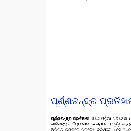
ପୂର୍ଣ୍ଣଚନ୍ଦ୍ର ପ୍ରତିହା
ପୂର୍ଣ୍ଣଚନ୍ଦ୍ର ପ୍ରତିହାରୀ
, ଜଣେ ଓଡ଼ିଆ ଅଭିନେତା 
ଗୀତିନାଟ୍ୟର ନିର୍ଦ୍ଦେଶନା ଦେଇଥିଲେ । ପୂର୍ଣ୍ଣଚ
ଅଭିନୟ ଜଗତରେ ପ୍ରବେଶ କରିଥିଲେ । ସେ
ଅନ୍ନ