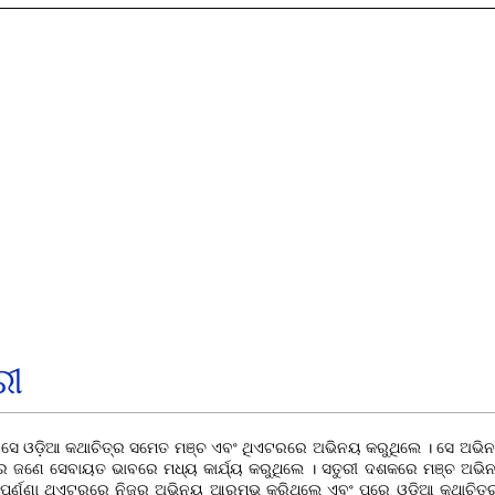
ରୀ
। ସେ ଓଡ଼ିଆ କଥାଚିତ୍ର ସମେତ ମଞ୍ଚ ଏବଂ ଥିଏଟରରେ ଅଭିନୟ କରୁଥିଲେ । ସେ ଅଭିନୟ
ନ୍ଦ୍ର ଜଣେ ସେବାୟତ ଭାବରେ ମଧ୍ୟ କାର୍ଯ୍ୟ କରୁଥିଲେ । ସତୁରୀ ଦଶକରେ ମଞ୍ଚ ଅଭିନ
ପୂର୍ଣ୍ଣା ଥିଏଟରରେ
ନିଜର ଅଭିନୟ ଆରମ୍ଭ କରିଥିଲେ ଏବଂ ପରେ ଓଡ଼ିଆ କଥାଚିତ