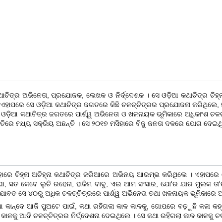
ଚିତ୍ର ଅଭିନେତା, ପ୍ରଯୋଜକ, ଲେଖକ ଓ ନିର୍ଦ୍ଦେଶକ । ସେ ଓଡ଼ିଆ କଥାଚିତ୍ର ଚିହ୍ନ
ାପରେ ସେ ଓଡ଼ିଆ କଥାଚିତ୍ର ଜଗତରେ କିଛି ଚଳଚ୍ଚିତ୍ରର ପ୍ରଯୋଜନା କରିଥିଲେ, ନ
ତ ଓଡ଼ିଆ କଥାଚିତ୍ର ଜଗତରେ ପାର୍ଶ୍ୱ ଅଭିନେତା ଓ ଖଳନାୟକ ଭୂମିକାରେ ଅଧିକାଂଶ ଚଳ
ୀତିରେ ମଧ୍ୟ ସକ୍ରିୟ ଅଛନ୍ତି । ସେ ୨୦୧୭ ମସିହାରେ
ବିଜୁ ଜନତା ଦଳ
ରେ ଯୋଗ ଦେଇଥି
ିହାରେ
ଚିହ୍ନା ଅଚିହ୍ନା
କଥାଚିତ୍ର ଜରିଆରେ ଅଭିନୟ ଆରମ୍ଭ କରିଥିଲେ । ଏହାପରେ ସେ
ଘା, ସତ କେବେ ଲୁଚି ରହେନା, ହାକିମ ବାବୁ, ଏଇ ଆମ ସଂସାର, ଯୋ'ର ଯାର ମୁଲକ ତ
ଯାବତ ସେ ୪୦ରୁ ଅଧିକ ଚଳଚ୍ଚିତ୍ରରେ ପାର୍ଶ୍ୱ ଅଭିନେତା ତ‌ଥା ଖଳନାୟକ ଭୂମିକାରେ 
କାନ୍ଦେ ଆଜି ପୁଅଟେ ପାଇଁ, କଥା ରହିଗଲା କାଳ କାଳକୁ, ଗୋପରେ ବଢ଼ୁଛି କଳା କହ୍
 କାଳକୁ ଆଦି ଚଳଚ୍ଚିତ୍ରର ନିର୍ଦ୍ଦେଶନା ଦେଇଥିଲେ । ସେ କଥା ରହିଗଲା କାଳ କାଳକୁ ଚ