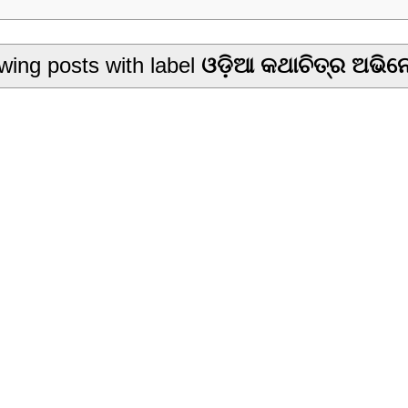
ing posts with label
ଓଡ଼ିଆ କଥାଚିତ୍ର ଅଭିନ