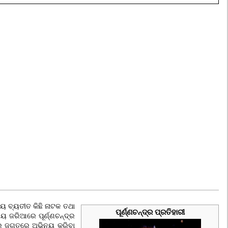
 ବ୍ୟତୀତ କିଛି ନାଟକ ତ‌ଥା
ପୂର୍ଣ୍ଣଚନ୍ଦ୍ର ପ୍ରତିହାରୀ
ୟ ଜରିଆରେ ପୂର୍ଣ୍ଣଚନ୍ଦ୍ର
୍ର ଜଗତରେ ଅଭିନୟ କରିବା