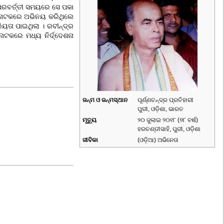
ପରବର୍ତ୍ତୀ ସମୟରେ ସେ
ପକା
କ ନାଟକରେ ଅଭିନୟ କରିଥିଲେ
ିୟତା ପାଇଥିଲା । ରବୀନ୍ଦ୍ର
ାଟକରେ ମଧ୍ୟ ନିର୍ଦ୍ଦେଶନା
ଜନ୍ମ ଓ ଜନ୍ମସ୍ଥାନ
ପୂର୍ଣ୍ଣଚନ୍ଦ୍ର ପ୍ରତିହାରୀ
ପୁରୀ
, ଓଡ଼ିଶା, ଭାରତ
ମୃତ୍ୟୁ
୨୦ ଜୁଲାଇ ୨୦୧୮ (୭୮ ବର୍ଷ)
ହରଚଣ୍ଡୀସାହି,
ପୁରୀ
, ଓଡ଼ିଶା
ଜୀବିକା
(
ଓଡ଼ିଆ
) ଅଭିନେତା