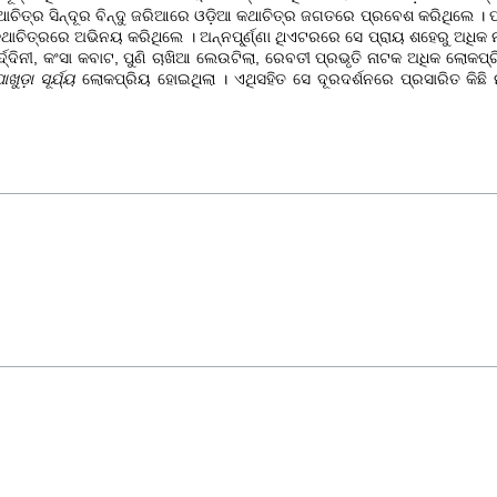
ଥାଚିତ୍ର
ସିନ୍ଦୂର ବିନ୍ଦୁ
ଜରିଆରେ ଓଡ଼ିଆ କଥାଚିତ୍ର ଜଗତରେ ପ୍ରବେଶ କରିଥିଲେ । 
ାଚିତ୍ରରେ ଅଭିନୟ କରିଥିଲେ । ଅନ୍ନପୂ୍ର୍ଣ୍ଣା ଥିଏଟରରେ ସେ ପ୍ରାୟ ଶହେରୁ ଅଧି
ଦ୍ଦିନୀ, କଂସା କବାଟ, ପୁଣି ଚାଖିଆ ଲେଉଟିଲା, ରେବତୀ ପ୍ରଭୃତି ନାଟକ ଅଧିକ ଲୋକପ୍ର
ଖୁଡ଼ା ସୂର୍ଯ୍ୟ
ଲୋକପ୍ରିୟ ହୋଇଥିଲା । ଏଥିସହିତ ସେ ଦୂରଦର୍ଶନରେ ପ୍ରସାରିତ କିଛି ନ