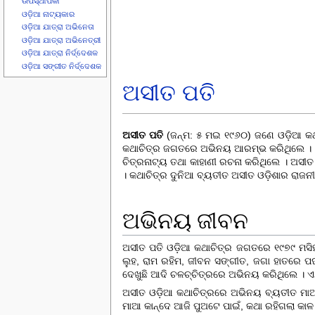
ଉପସ୍ଥାପିକା
ଓଡ଼ିଆ ନାଟ୍ୟକାର
ଓଡ଼ିଆ ଯାତ୍ରା ଅଭିନେତା
ଓଡ଼ିଆ ଯାତ୍ରା ଅଭିନେତ୍ରୀ
ଓଡ଼ିଆ ଯାତ୍ରା ନିର୍ଦ୍ଦେଶକ
ଓଡ଼ିଆ ସଙ୍ଗୀତ ନିର୍ଦ୍ଦେଶକ
ଅସୀତ ପତି
ଅସୀତ ପତି
(ଜନ୍ମ: ୫ ମଇ ୧୯୬୦) ଜଣେ ଓଡ଼ିଆ କଥା
କଥାଚିତ୍ର ଜଗତରେ ଅଭିନୟ ଆରମ୍ଭ କରିଥିଲେ । ଏହ
ଚିତ୍ରନାଟ୍ୟ ତ‌ଥା କାହାଣୀ ରଚନା କରିଥିଲେ । ଅସୀ
। କଥାଚିତ୍ର ଦୁନିଆ ବ୍ୟତୀତ ଅସୀତ ଓଡ଼ିଶାର ରାଜନ
ଅଭିନୟ ଜୀବନ
ଅସୀତ ପତି
ଓଡ଼ିଆ କଥାଚିତ୍ର ଜଗତ
ରେ ୧୯୭୯ ମସ
ଲୁହ, ରାମ ରହିମ, ଜୀବନ ସଙ୍ଗୀତ, ଜଗା ହାତରେ ପ
ଦେଖୁଛି ଆଦି ଚଳଚ୍ଚିତ୍ରରେ ଅଭିନୟ କରିଥିଲେ । ଏ
ଅସୀତ ଓଡ଼ିଆ କଥାଚିତ୍ରରେ ଅଭିନୟ ବ୍ୟତୀତ ମାଆ 
ମାଆ କାନ୍ଦେ ଆଜି ପୁଅଟେ ପାଇଁ, କଥା ରହିଗଲା କାଳ