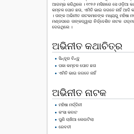
ଆରମ୍ଭ କରିଥିଲେ । ୧୯୭୬ ମସିହାରେ ସେ ଓଡ଼ିଆ କ
କମ୍ବଳ ପୋତ ଛତା
,
ଏମିତି ଭାଇ ଜଗତେ ନାହିଁ
ଆଦି କଥ
। ତାଙ୍କ ଅଭିନୀତ ନାଟକମାନଙ୍କ ମଧ୍ୟରୁ ମହିଷା ମର୍
ମଣ୍ଡପରେ ତାଙ୍କଦ୍ୱାରା ନିର୍ଦ୍ଦେଶିତ ନାଟକ
ପଦ୍ମପା
ଦେଇଥିଲେ ।
ଅଭିନୀତ କଥାଚିତ୍ର
ସିନ୍ଦୂର ବିନ୍ଦୁ
ପକା କମ୍ବଳ ପୋତ ଛତା
ଏମିତି ଭାଇ ଜଗତେ ନାହିଁ
ଅଭିନୀତ ନାଟକ
ମହିଷା ମର୍ଦ୍ଦିନୀ
କଂସା କବାଟ
ପୁଣି ଚାଖିଆ ଲେଉଟିଲା
ରେବତୀ