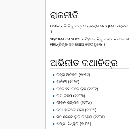
ରାଜନୀତି
ଅସୀତ ପତି
ବିଜୁ ପଟ୍ଟନାୟକ
ଙ୍କ ସମୟରେ
ଉତ୍କଳ 
।
ଏହାପରେ ସେ ୨୦୧୭ ମସିହାରେ
ବିଜୁ ଜନତା ଦଳ
ରେ ଯ
ମହାନ୍ତିଙ୍କ
ସ‌ହ ଯୋଗ ଦେଇଥିଲେ ।
ଅଭିନୀତ କଥାଚିତ୍ର
ଚିହ୍ନା ଅଚିହ୍ନା (୧୯୭୯)
ମାନିନୀ (୧୯୭୯)
ଟିକେ ହସ ଟିକେ ଲୁହ (୧୯୮୧)
ରାମ ରହିମ (୧୯୮୩)
ଜୀବନ ସଙ୍ଗମ (୧୯୮୪)
ଜଗା ହାତରେ ପଘା (୧୯୮୫)
ସତ କେବେ ଲୁଚି ରହେନା (୧୯୮୫)
ଶଙ୍ଖା ସିନ୍ଦୂର (୧୯୮୫)