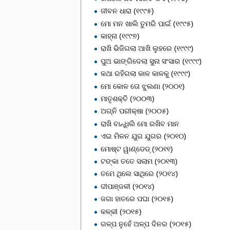
ଜୀବନ ଧାରା (୧୯୯୫)
ମୋ ମନ ଖାଲି ତୁମରି ପାଇଁ (୧୯୯୫)
କାହ୍ନା (୧୯୯୭)
ରାଖି ଭିଜିଗଲା ଆଖି ଲୁହରେ (୧୯୯୯)
ପୁଅ ଭାଙ୍ଗିଦେଲା ସୁନା ସଂସାର (୧୯୯୯)
କଥା ରହିଗଲା କାଳ କାଳକୁ (୧୯୯୯)
ମୋ କୋଳ ତୋ ଝୁଲଣା (୨୦୦୧)
ମାତୃଶକ୍ତି (୨୦୦୩)
ଅଗ୍ନି ପରୀକ୍ଷା (୨୦୦୫)
ରାଖି ବାନ୍ଧିଲି ମୋ ରଖିବ ମାନ
ଏଇ ମିଳନ ଯୁଗ ଯୁଗର (୨୦୧୦)
ମୋଷ୍ଟ ୱାଣ୍ଡେଡ୍ (୨୦୧୧)
ଟଙ୍କା ତତେ ସଲାମ (୨୦୧୩)
ତମେ ଥିଲେ ସାଥିରେ (୨୦୧୪)
ଦୀପାଞ୍ଜଳୀ (୨୦୧୪)
ଜଗା ହାତରେ ପଘା (୨୦୧୫)
କଳ୍କୀ (୨୦୧୫)
ଗଳ୍ପ ନୁହେଁ ଅଳ୍ପ ଦିନର (୨୦୧୫)