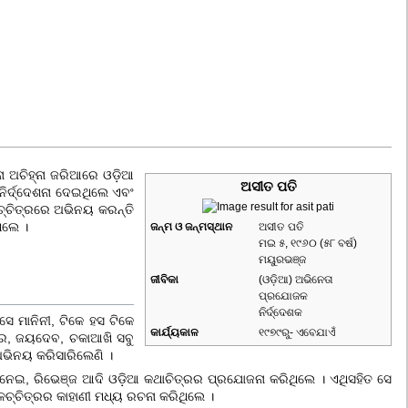
ା ଅଚିହ୍ନା ଜରିଆରେ ଓଡ଼ିଆ
ଅସୀତ ପତି
ିର୍ଦ୍ଦେଶନା ଦେଇଥିଲେ ଏବଂ
ଚ୍ଚିତ୍ରରେ ଅଭିନୟ କରନ୍ତି
ଲେ ।
ଜନ୍ମ ଓ ଜନ୍ମସ୍ଥାନ
ଅସୀତ ପତି
ମଇ ୫, ୧୯୬୦
(୫୮ ବର୍ଷ)
ମୟୁରଭଞ୍ଜ
ଜୀବିକା
(
ଓଡ଼ିଆ
) ଅଭିନେତା
ପ୍ରଯୋଜକ
ନିର୍ଦ୍ଦେଶକ
 ମାନିନୀ, ଟିକେ ହସ ଟିକେ
କାର୍ଯ୍ୟକାଳ
୧୯୭୯ରୁ- ଏବେଯାଏଁ
ା'ର, ଜୟଦେବ, ଚକାଆଖି ସବୁ
ଅଭିନୟ କରିସାରିଲେଣି ।
ନେଇ, ରିଭେଞ୍ଜ ଆଦି ଓଡ଼ିଆ କଥାଚିତ୍ରର ପ୍ରଯୋଜନା କରିଥିଲେ । ଏଥିସ‌ହିତ ସେ
ଳଚ୍ଚିତ୍ରର କାହାଣୀ ମଧ୍ୟ ରଚନା କରିଥିଲେ ।